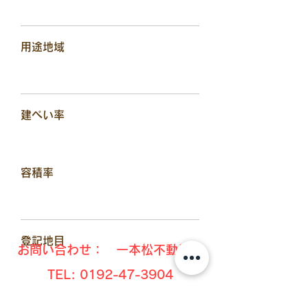
用途地域
建ぺい率
容積率
​登記地目
お問い合わせ： 一本松不動産
TEL:
0192-47-3904
〒029-2205 岩手県陸前高田市高田町
​築年数