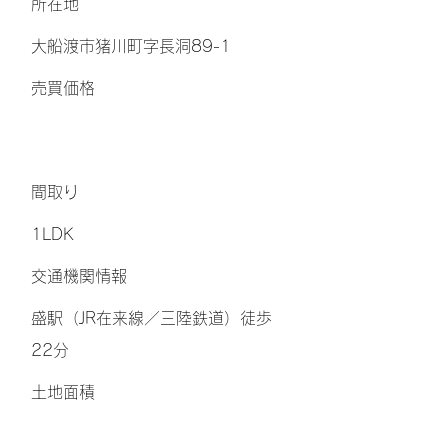
所在地
大船渡市猪川町字長洞89-1
​売買価格
間取り
1LDK
交通機関情報
盛駅（JR在来線／三陸鉄道）徒歩
22分
土地面積