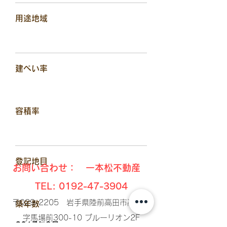
用途地域
建ぺい率
容積率
​登記地目
お問い合わせ： 一本松不動産
TEL:
0192-47-3904
〒029-2205 岩手県陸前高田市高田町
​築年数
字馬場前300-10 ブルーリオン2F​
2017年9月