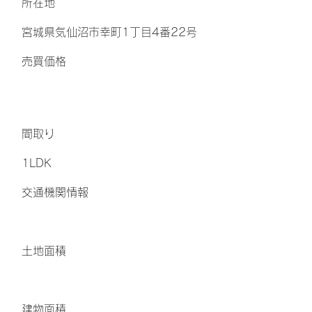
所在地
宮城県気仙沼市幸町1丁目4番22号
​売買価格
間取り
1LDK
交通機関情報
土地面積
​建物面積