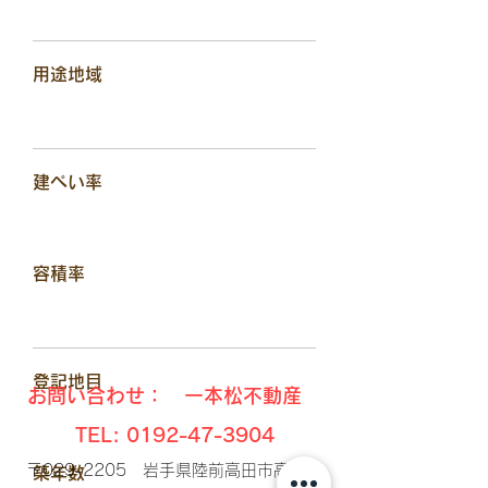
用途地域
建ぺい率
容積率
​登記地目
お問い合わせ： 一本松不動産
TEL:
0192-47-3904
〒029-2205 岩手県陸前高田市高田町
​築年数