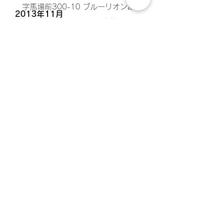
字馬場前300-10 ブルーリオン2F​
2013年11月
営業時間：9:00~18:00 定休日：日曜
日・祝祭日（ご予約頂ければ対応致しま
​建物構造
す）​
RC造3階建
現況
入居中
​引渡し日
2024年4月下旬
​取引態様
仲介