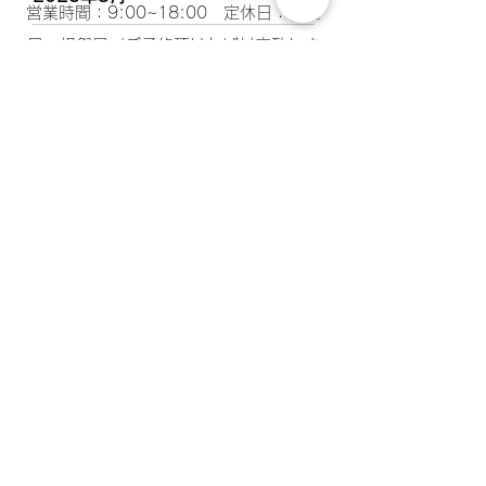
営業時間：9:00~18:00 定休日：日曜
日・祝祭日（ご予約頂ければ対応致しま
​建物構造
す）​
木造
現況
空室
​引渡し日
即入居可
​取引態様
仲介
設備備考