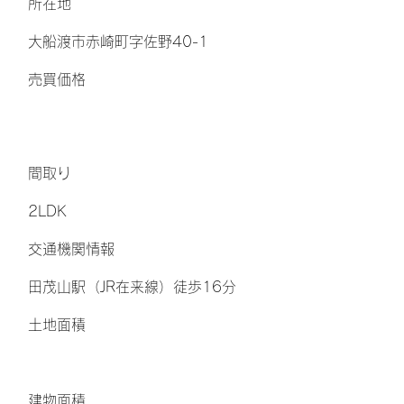
所在地
大船渡市赤崎町字佐野40-1
​売買価格
間取り
2LDK
交通機関情報
田茂山駅（JR在来線）徒歩16分
土地面積
​建物面積