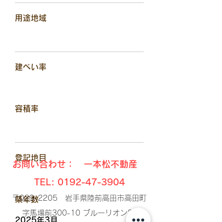
用途地域
建ぺい率
容積率
​登記地目
お問い合わせ： 一本松不動産
TEL:
0192-47-3904
〒029-2205 岩手県陸前高田市高田町
​築年数
字馬場前300-10 ブルーリオン2F​
2025年3月