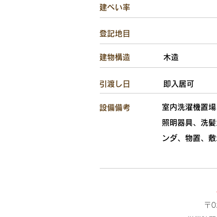
建ぺい率
​登記地目
​建物構造
木造
​引渡し日
即入居可
室内洗濯機置場
設備備考
照明器具、洗髪
ンダ、物置、敷
〒0