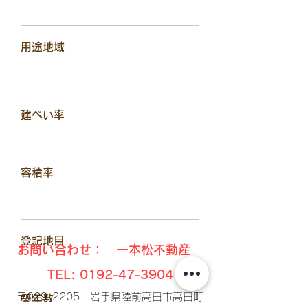
用途地域
建ぺい率
容積率
​登記地目
お問い合わせ： 一本松不動産
TEL:
0192-47-3904
〒029-2205 岩手県陸前高田市高田町
​築年数