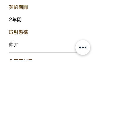
​契約期間
2年間
​取引態様
仲介
​入居可能日
即入居可
設備備考
追炊機能浴室、浴室乾燥機、TVド
アホン、エアコン、温水洗浄便座、
シャワー付洗面台、シューズボック
ス、ウォークインクロゼット、床下