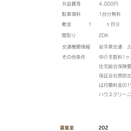
​共益費等
4,000円
​駐車場料
1台分無料
​敷金
1
ヶ月分
間取り
2DK
交通機関情報
岩手県交通 久
その他条件
仲介手数料1
住宅総合保険要加
保証会社原則加
は月額料金の1
ハウスクリーニ
​募集室
202