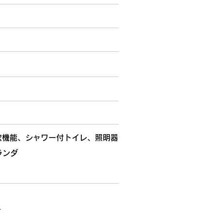
炊機能、シャワー付トイレ、照明器
ランダ
4