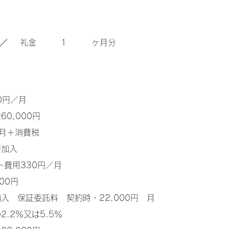
／
​礼金
1
ヶ月分
00円／月
60,000円
ヶ月＋消費税
要加入
ト費用330円／月
00円
入 保証委託料 契約時・22,000円 月
.2％又は5.5％