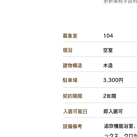
更新事務手数料2
​募集室
104
​現況
空室
​建物構造
木造
駐車場
3,300円
​契約期間
2年間
​入居可能日
即入居可
追炊機能浴室
設備備考
ックス、クロ