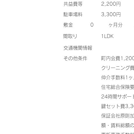
​共益費等
2,200円
​駐車場料
3,300円
​敷金
0
ヶ月分
間取り
1LDK
交通機関情報
その他条件
町内会費1,2
クリーニング費
仲介手数料1
住宅総合保険
24時間サポー
鍵セット費3,3
保証会社原則加
額・賃料総額の2