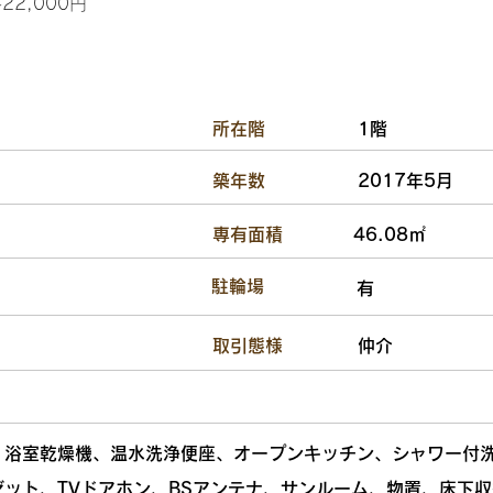
2,000円
​所在階
1階
​築年数
2017年5月
​専有面積
46.08㎡
​駐輪場
有
​取引態様
仲介
、浴室乾燥機、温水洗浄便座、オープンキッチン、シャワー付
ゼット、TVドアホン、BSアンテナ、サンルーム、物置、床下収