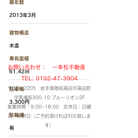
​築年数
2013年3月
​建物構造
木造
​専有面積
お問い合わせ： 一本松不動産
61.42㎡
TEL:
0192-47-3904
〒029-2205 岩手県陸前高田市高田町
駐車場
字馬場前300-10 ブルーリオン2F​
3,300円
営業時間：9:00~18:00 定休日：日曜
​駐輪場
日・祝祭日（ご予約頂ければ対応致しま
す）​
有