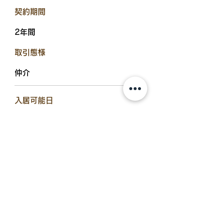
​契約期間
2年間
​取引態様
仲介
​入居可能日
即入居可
設備備考
インターネット使用料無料、防犯カ
メラ、サンルーム、対面式キッチ
ン、浴室乾燥機、温水洗浄便座、エ
アコン、シューズボックス、シャワ