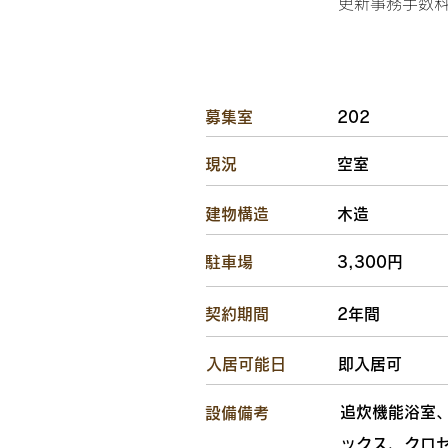
更新事務手数料2
​募集室
202
​現況
空室
​建物構造
木造
駐車場
3,300円
​契約期間
2年間
​入居可能日
即入居可
追炊機能浴室
設備備考
ックス、クロ