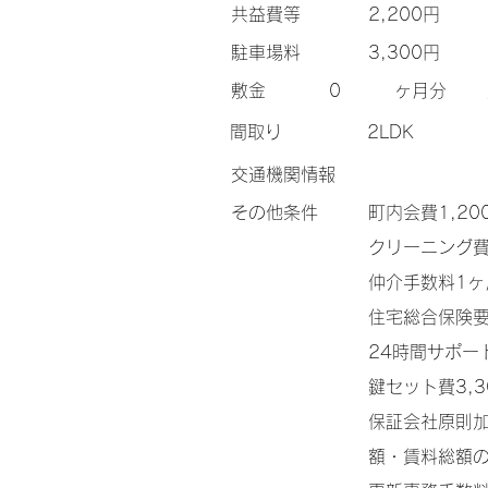
​共益費等
2,200円
​駐車場料
3,300円
​敷金
0
ヶ月分
間取り
2LDK
交通機関情報
その他条件
町内会費1,2
クリーニング費
仲介手数料1
住宅総合保険
24時間サポー
鍵セット費3,3
保証会社原則加
額・賃料総額の2