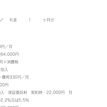
／
​礼金
1
ヶ月分
00円／月
64,000円
ヶ月＋消費税
要加入
ト費用330円／月
00円
入 保証委託料 契約時・22,000円 月
.2％又は5.5％