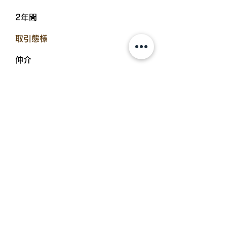
2年間
​取引態様
仲介
​入居可能日
2023年4月中旬
設備備考
浴室乾燥機、温水洗浄便座、エアコ
ン、物置、追炊機能浴室、TVイン
ターホン、BS・CSアンテナ、24時
間換気、サンルーム、インターネッ
ト無料、照明器具