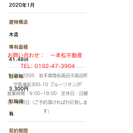
2020年1月
​建物構造
木造
​専有面積
お問い合わせ： 一本松不動産
41.48㎡
TEL:
0192-47-3904
〒029-2205 岩手県陸前高田市高田町
駐車場
字馬場前300-10 ブルーリオン2F​
3,300円
営業時間：9:00~18:00 定休日：日曜
​駐輪場
日・祝祭日（ご予約頂ければ対応致しま
す）​
有
​契約期間