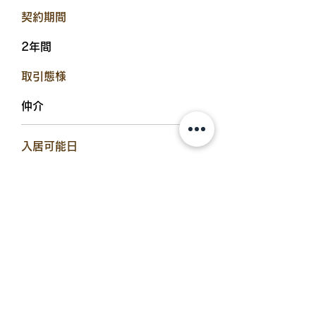
​契約期間
2年間
​取引態様
仲介
​入居可能日
2026年7月下旬
設備備考
インターネット使用料無料、防犯カ
メラ、サンルーム、対面式キッチ
ン、浴室乾燥機、温水洗浄便座、エ
アコン、物置、シューズボックス、