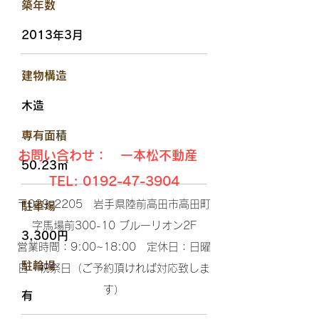
​築年数
2013年3月
​建物構造
木造
​専有面積
お問い合わせ： 一本松不動産
50.23㎡
TEL:
0192-47-3904
〒029-2205 岩手県陸前高田市高田町
駐車場
字馬場前300-10 ブルーリオン2F​
3,300円
営業時間：9:00~18:00 定休日：日曜
​駐輪場
日・祝祭日（ご予約頂ければ対応致しま
す）​
有