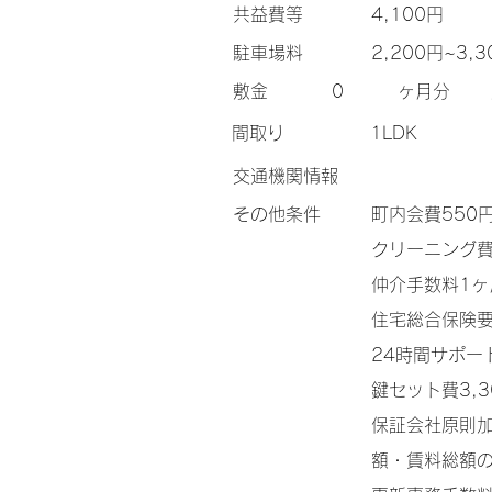
​共益費等
4,100円
​駐車場料
2,200円~3,3
​敷金
0
ヶ月分
間取り
1LDK
交通機関情報
その他条件
町内会費55
クリーニング費
仲介手数料1
住宅総合保険
24時間サポー
鍵セット費3,3
保証会社原則加
額・賃料総額の2