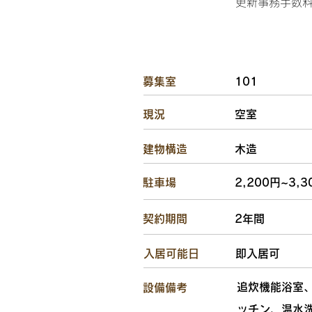
更新事務手数料2
​募集室
101
​現況
空室
​建物構造
木造
駐車場
2,200円~3,3
​契約期間
2年間
​入居可能日
即入居可
追炊機能浴室
設備備考
ッチン、温水