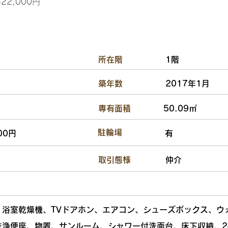
2,000円
​所在階
1階
​築年数
2017年1月
​専有面積
50.09㎡
​駐輪場
00円
有
​取引態様
仲介
、浴室乾燥機、TVドアホン、エアコン、シューズボックス、ウ
洗浄便座、物置、サンルーム、シャワー付洗面台、床下収納、2