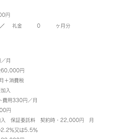
00円
／
​礼金
0
ヶ月分
0円／月
60,000円
ヶ月＋消費税
要加入
ト費用330円／月
00円
入 保証委託料 契約時・22,000円 月
.2％又は5.5％