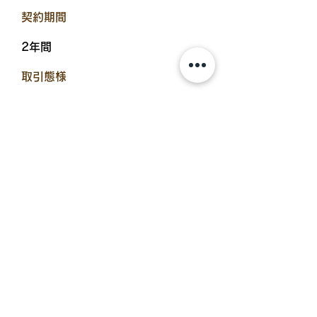
​契約期間
2年間
​取引態様
仲介
​入居可能日
即入居可
設備備考
追炊機能浴室、浴室乾燥機、TVド
アホン、エアコン、温水洗浄便座、
物置、TVアンテナ（BS）、サンル
ーム