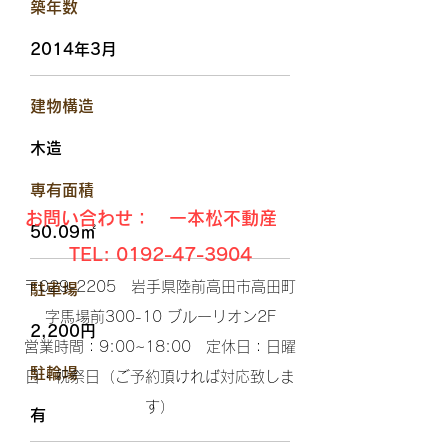
​築年数
2014年3月
​建物構造
木造
​専有面積
お問い合わせ： 一本松不動産
50.09㎡
TEL:
0192-47-3904
〒029-2205 岩手県陸前高田市高田町
駐車場
字馬場前300-10 ブルーリオン2F​
2,200円
営業時間：9:00~18:00 定休日：日曜
​駐輪場
日・祝祭日（ご予約頂ければ対応致しま
す）​
有