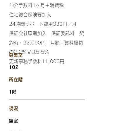
仲介手数料1ヶ月＋消費税
住宅総合保険要加入
24時間サポート費用330円／月
保証会社原則加入 保証委託料 契
約時・22,000円 月額・賃料総額
の2.2％又は5.5％
​募集室
更新事務手数料11,000円
102
​所在階
1階
​現況
空室