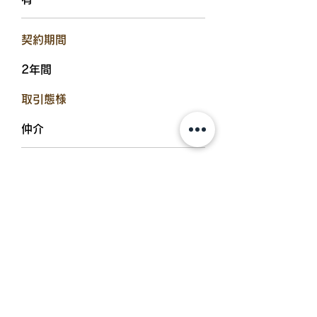
​契約期間
2年間
​取引態様
仲介
​入居可能日
即入居可
設備備考
追炊機能浴室、浴室乾燥機、オープ
ンキッチン、プロパンガス、TVド
アホン、エアコン、温水洗浄便座、