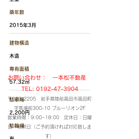
​築年数
2015年3月
​建物構造
木造
​専有面積
お問い合わせ： 一本松不動産
57.32㎡
TEL:
0192-47-3904
〒029-2205 岩手県陸前高田市高田町
駐車場
字馬場前300-10 ブルーリオン2F​
2,200円
営業時間：9:00~18:00 定休日：日曜
​駐輪場
日・祝祭日（ご予約頂ければ対応致しま
す）​
有