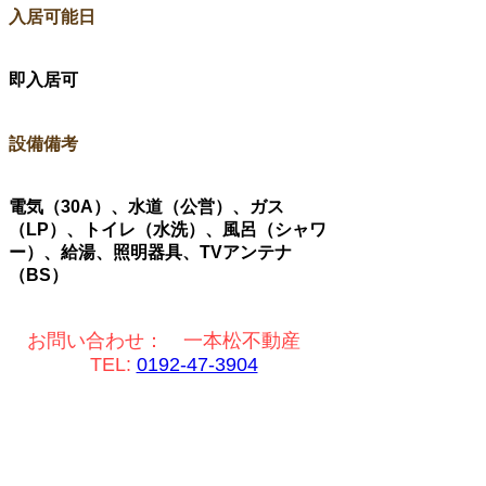
​入居可能日
即入居可
設備備考
電気（30A）、水道（公営）、ガス
（LP）、トイレ（水洗）、風呂（シャワ
ー）、給湯、照明器具、TVアンテナ
（BS）
お問い合わせ： 一本松不動産
TEL:
0192-47-3904
〒029-2205 岩手県陸前高田市高田町字馬場
前300-10 ブルーリオン2F​
営業時間：9:00~18:00 定休日：日曜日・祝
祭日（ご予約頂ければ対応致します）​