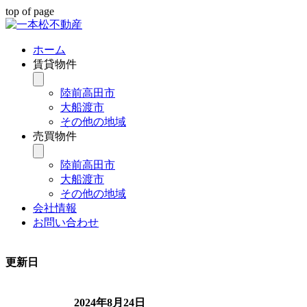
top of page
ホーム
賃貸物件
陸前高田市
大船渡市
その他の地域
売買物件
陸前高田市
大船渡市
その他の地域
会社情報
お問い合わせ
更新日
2024年8月24日