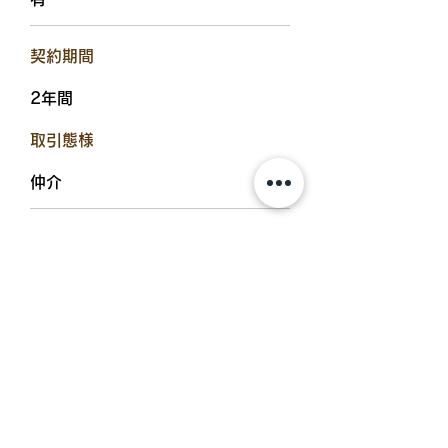
​契約期間
2年間
​取引態様
仲介
​入居可能日
2026年3月下旬
設備備考
追炊機能浴室、浴室乾燥機、TVド
アホン、アイランドキッチン、エア
コン、温水洗浄便座、プロパンガ