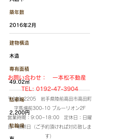
​築年数
2016年2月
​建物構造
木造
​専有面積
お問い合わせ： 一本松不動産
49.02㎡
TEL:
0192-47-3904
〒029-2205 岩手県陸前高田市高田町
駐車場
字馬場前300-10 ブルーリオン2F​
2,200円
営業時間：9:00~18:00 定休日：日曜
​駐輪場
日・祝祭日（ご予約頂ければ対応致しま
す）​
有