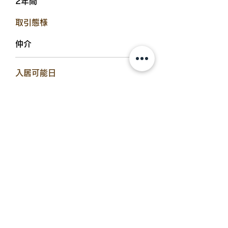
2年間
​取引態様
仲介
​入居可能日
即入居可
設備備考
室内洗濯機置場、カメラ付インター
ホン、独立洗面所、浴室換気乾燥
機、追炊機能、シャワー付トイレ、
照明器具、洗髪洗面化粧台、カウン
ターキッチン、シューズボックス、
BSアンテナ、エアコン2台、ベラン