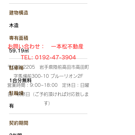
​建物構造
木造
​専有面積
お問い合わせ： 一本松不動産
59.19㎡
TEL:
0192-47-3904
〒029-2205 岩手県陸前高田市高田町
駐車場
字馬場前300-10 ブルーリオン2F​
1台分無料
営業時間：9:00~18:00 定休日：日曜
​駐輪場
日・祝祭日（ご予約頂ければ対応致しま
す）​
有
​契約期間