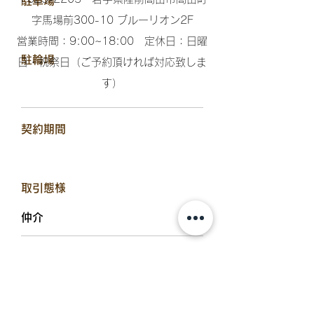
駐車場
字馬場前300-10 ブルーリオン2F​
営業時間：9:00~18:00 定休日：日曜
​駐輪場
日・祝祭日（ご予約頂ければ対応致しま
す）​
​契約期間
​取引態様
仲介
​入居可能日
即可能