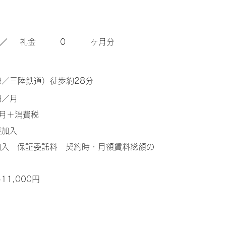
／
​礼金
0
ヶ月分
線／三陸鉄道）徒歩約28分
0円／月
ヶ月＋消費税
要加入
加入 保証委託料 契約時・月額賃料総額の
1,000円