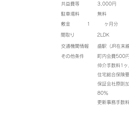
​共益費等
3,000円
​駐車場料
無料
​敷金
1
ヶ月分
間取り
2LDK
交通機関情報
盛駅（JR在来
その他条件
町内会費50
仲介手数料1
住宅総合保険
保証会社原則
80％
更新事務手数料1