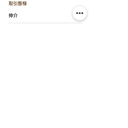
​取引態様
仲介
​入居可能日
2022年4月9日
設備備考
浴室乾燥機、追炊機能、シャワー付
洗面台、温水洗浄便座、モニター付
オートロック、防犯カメラ、エアコ
ン、バルコニー、BSアンテナ、イ
ンターネット無料