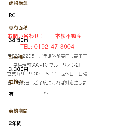
​建物構造
RC
​専有面積
お問い合わせ： 一本松不動産
38.50㎡
TEL:
0192-47-3904
〒029-2205 岩手県陸前高田市高田町
駐車場
字馬場前300-10 ブルーリオン2F​
3,300円
営業時間：9:00~18:00 定休日：日曜
​駐輪場
日・祝祭日（ご予約頂ければ対応致しま
す）​
有
​契約期間
2年間