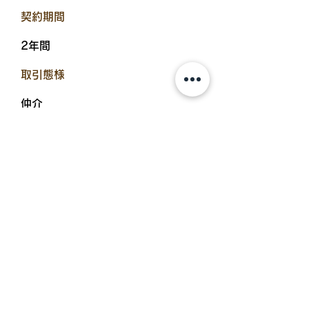
​契約期間
2年間
​取引態様
仲介
​入居可能日
2023年5月中旬
設備備考
サンルーム、浴室乾燥機、温水洗浄
便座、エアコン、シューズボック
ス、物置、追炊機能浴室、TVドア
ホン、BSアンテナ、シャワー付洗