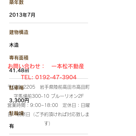
​築年数
2013年7月
​建物構造
木造
​専有面積
お問い合わせ： 一本松不動産
41.48㎡
TEL:
0192-47-3904
〒029-2205 岩手県陸前高田市高田町
駐車場
字馬場前300-10 ブルーリオン2F​
3,300円
営業時間：9:00~18:00 定休日：日曜
​駐輪場
日・祝祭日（ご予約頂ければ対応致しま
す）​
有