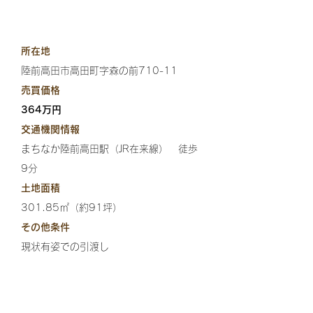
所在地
陸前高田市高田町字森の前710-11
売買価格
364万円
交通機関情報
まちなか陸前高田駅（JR在来線） 徒歩
9分
土地面積
301.85㎡（約91坪）
その他条件
現状有姿での引渡し