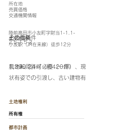
所在地
​売買価格
交通機関情報
陸前高田市小友町字財当1-1.1-
その他条件
土地面積
420万円
2.5-1.5-2
小友駅（JR在来線）徒歩12分
農地転用許可必要（一部）、現
1,390.24㎡（約420坪）
状有姿での引渡し、古い建物有
土地権利
所有権
都市計画