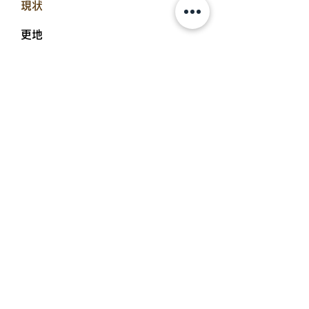
現状
更地
引渡し日
即可能
取引態様
仲介
設備備考
上水道引込必要、下水道浄化槽対応
お問い合わせ： 一本松不動産