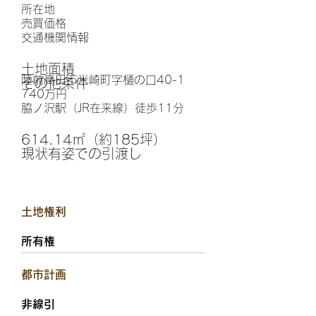
所在地
​売買価格
交通機関情報
土地面積
陸前高田市米崎町字樋の口40-1
その他条件
740万円
脇ノ沢駅（JR在来線）徒歩11分
614.14㎡（約185坪）
現状有姿での引渡し
土地権利
所有権
都市計画
非線引