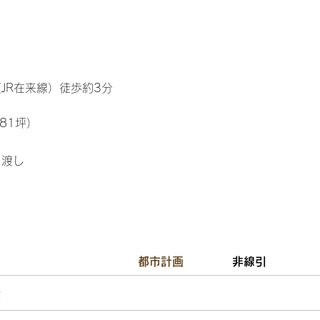
JR在来線）徒歩約3分
約81坪）
引渡し
都市計画
非線引
域