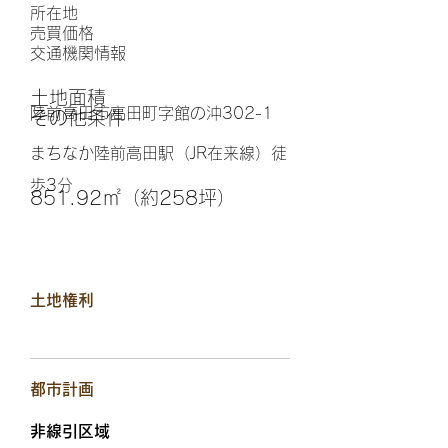
所在地
​売買価格
交通機関情報
土地面積
陸前高田市高田町字館の沖302-1
その他条件
まちなか陸前高田駅（JR在来線）徒
歩3分
851.92㎡（約258坪）
土地権利
都市計画
非線引区域