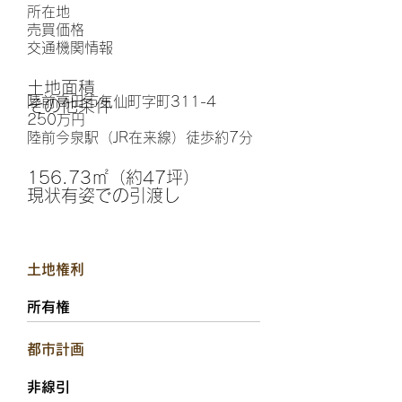
所在地
​売買価格
交通機関情報
土地面積
陸前高田市気仙町字町311-4
その他条件
250万円
陸前今泉駅（JR在来線）徒歩約7分
156.73㎡（約47坪）
現状有姿での引渡し
土地権利
所有権
都市計画
非線引