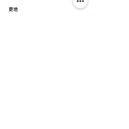
更地
引渡し日
即
取引態様
仲介
設備備考
上下水道引き込み有
お問い合わせ： 一本松不動産