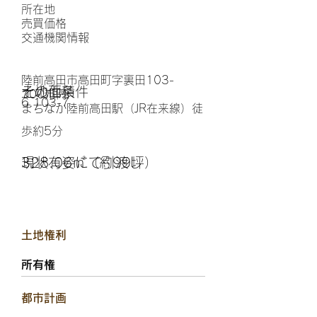
所在地
​売買価格
交通機関情報
陸前高田市高田町字裏田103-
その他条件
土地面積
700万円
6.103-7
まちなか陸前高田駅（JR在来線）徒
歩約5分
現状有姿にて引渡し
328.06㎡（約99坪）
土地権利
所有権
都市計画