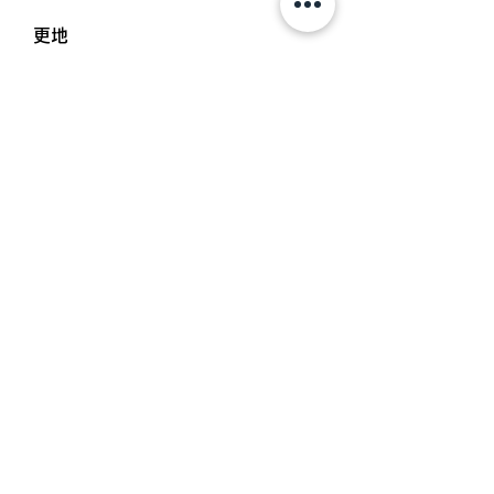
更地
引渡し日
即
取引態様
仲介
設備備考
上下水道引き込み有
お問い合わせ： 一本松不動産