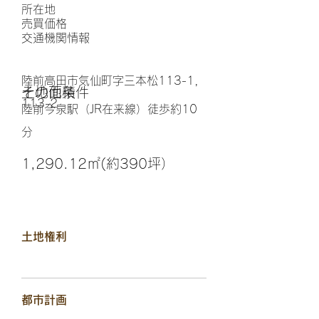
所在地
​売買価格
交通機関情報
陸前高田市気仙町字三本松113-1，
その他条件
土地面積
113-2
陸前今泉駅（JR在来線）徒歩約10
分
1,290.12㎡(約390坪）
土地権利
都市計画