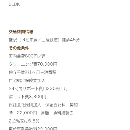
2LDK
交通機関情報
盛駅（JR在来線／三陸鉄道）徒歩48分
その他条件
町内会費800円／月
クリーニング費70,000円
仲介手数料1ヶ月＋消費税
住宅総合保険要加入
24時間サポート費用330円／月
鍵セット費3,300円
保証会社原則加入 保証委託料 契約
時・22,000円 月額・賃料総額の
2.2％又は5.5％
更新事務手数料22,000円