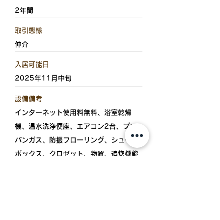
2年間
取引態様
仲介
入居可能日
2025年11月中旬
設備備考
インターネット使用料無料、浴室乾燥
機、温水洗浄便座、エアコン2台、プロ
パンガス、防振フローリング、シューズ
ボックス、クロゼット、物置、追炊機能
浴室、TVドアホン、BSアンテナ、シャ
ワー付洗面台、24時間換気、サンルーム