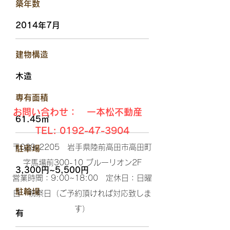
​築年数
2014年7月
​建物構造
木造
​専有面積
お問い合わせ： 一本松不動産
61.45㎡
TEL:
0192-47-3904
〒029-2205 岩手県陸前高田市高田町
駐車場
字馬場前300-10 ブルーリオン2F​
3,300円~5,500円
営業時間：9:00~18:00 定休日：日曜
​駐輪場
日・祝祭日（ご予約頂ければ対応致しま
す）​
有