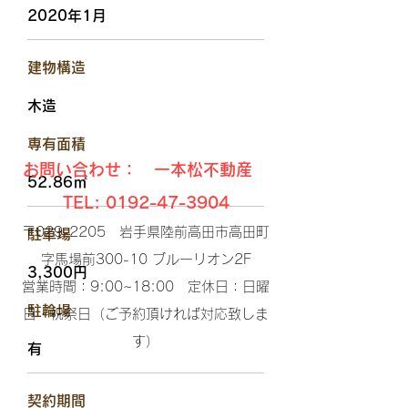
2020年1月
​建物構造
木造
​専有面積
お問い合わせ： 一本松不動産
52.86㎡
TEL:
0192-47-3904
〒029-2205 岩手県陸前高田市高田町
駐車場
字馬場前300-10 ブルーリオン2F​
3,300円
営業時間：9:00~18:00 定休日：日曜
​駐輪場
日・祝祭日（ご予約頂ければ対応致しま
す）​
有
​契約期間