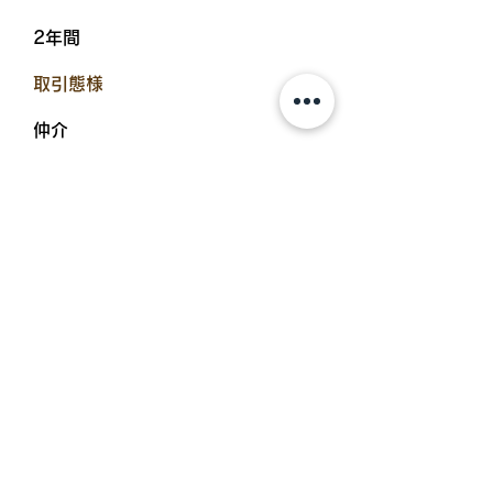
2年間
​取引態様
仲介
​入居可能日
2022年3月中旬
設備備考
浴室乾燥機、温水洗浄便座、エアコ
ン、物置、追炊機能浴室、TVイン
ターホン、BS・CSアンテナ、24時
間換気、サンルーム、インターネッ
ト無料、照明器具