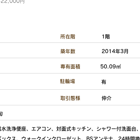
2,000円
​所在階
1階
​築年数
2014年3月
​専有面積
50.09㎡
​駐輪場
有
​取引態様
仲介
旬
温水洗浄便座、エアコン、対面式キッチン、シャワー付洗面台、
ボックス、ウォークインクローゼット、BSアンテナ、24時間