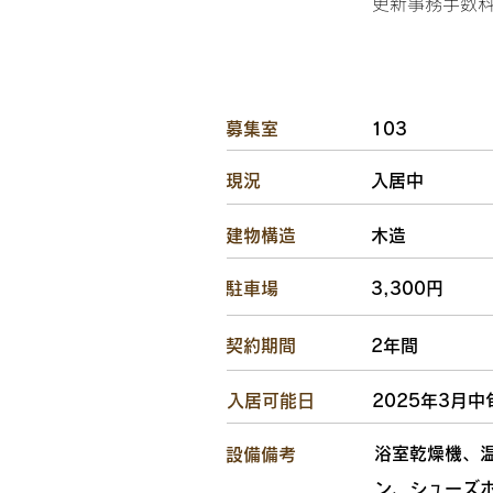
更新事務手数料2
​募集室
103
​現況
入居中
​建物構造
木造
駐車場
3,300円
​契約期間
2年間
​入居可能日
2025年3月中
浴室乾燥機、
設備備考
ン、シューズ