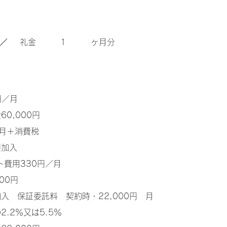
／
​礼金
1
ヶ月分
0円／月
60,000円
ヶ月＋消費税
要加入
ト費用330円／月
00円
入 保証委託料 契約時・22,000円 月
.2％又は5.5％