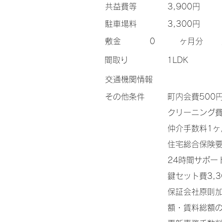
​共益費等
3,900円
​駐車場料
3,300円
​敷金
0
ヶ月分
間取り
1LDK
交通機関情報
その他条件
町内会費50
クリーニング費
仲介手数料1
住宅総合保険
24時間サポー
鍵セット費3,3
保証会社原則加
額・賃料総額の2