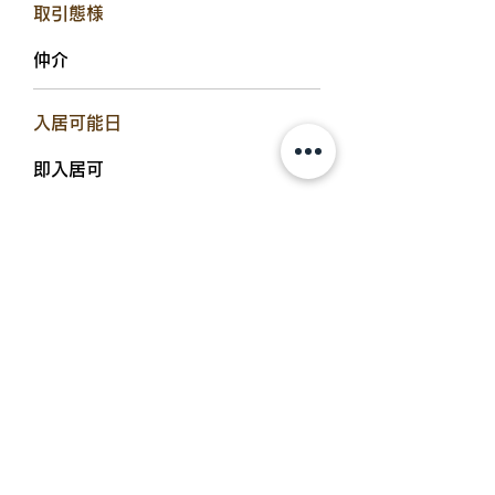
​取引態様
仲介
​入居可能日
即入居可
設備備考
電気（約80A）水道（私営）、オー
ル電化、エレベーター、エントラン
スオートロック、トイレ（水洗）、
風呂（シャワー）、バルコニー、給
湯、シャンプードレッサー、エアコ
ン、TVアンテナ（BS）、IHクッキ
ングヒーター、テレビドアホン、照