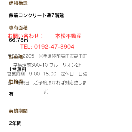
​建物構造
鉄筋コンクリート造7階建
​専有面積
お問い合わせ： 一本松不動産
66.78㎡
TEL:
0192-47-3904
〒029-2205 岩手県陸前高田市高田町
駐車場
字馬場前300-10 ブルーリオン2F​
1台無料
営業時間：9:00~18:00 定休日：日曜
​駐輪場
日・祝祭日（ご予約頂ければ対応致しま
す）​
有
​契約期間
2年間