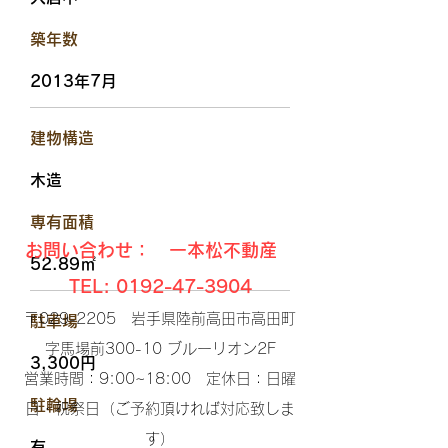
​築年数
2013年7月
​建物構造
木造
​専有面積
お問い合わせ： 一本松不動産
52.89㎡
TEL:
0192-47-3904
〒029-2205 岩手県陸前高田市高田町
駐車場
字馬場前300-10 ブルーリオン2F​
3,300円
営業時間：9:00~18:00 定休日：日曜
​駐輪場
日・祝祭日（ご予約頂ければ対応致しま
す）​
有