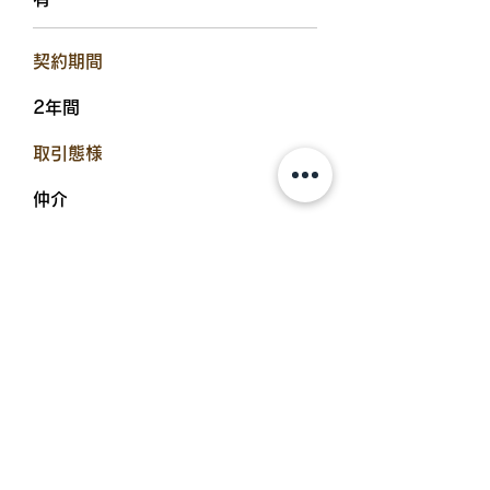
​契約期間
2年間
​取引態様
仲介
​入居可能日
2025年8月下旬
設備備考
浴室乾燥機、温水洗浄便座、エアコ
ン、シューズボックス、物置、追炊
機能浴室、TVドアホン、BSアンテ