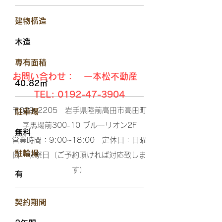
​建物構造
木造
​専有面積
お問い合わせ： 一本松不動産
40.82㎡
TEL:
0192-47-3904
〒029-2205 岩手県陸前高田市高田町
駐車場
字馬場前300-10 ブルーリオン2F​
無料
営業時間：9:00~18:00 定休日：日曜
​駐輪場
日・祝祭日（ご予約頂ければ対応致しま
す）​
有
​契約期間