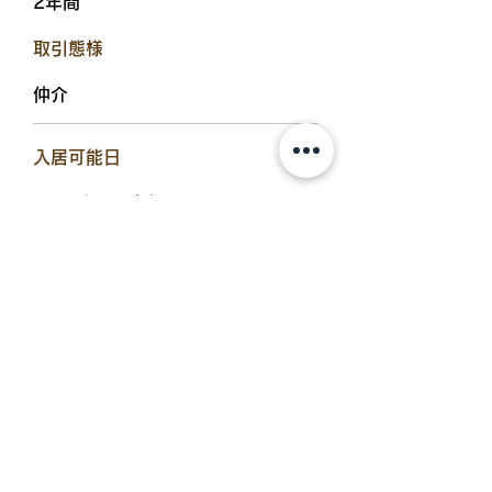
2年間
​取引態様
仲介
​入居可能日
2024年4月中旬
設備備考
室内洗濯機置場、カメラ付インター
ホン、独立洗面所、浴室換気乾燥
機、追炊機能、シャワー付トイレ、
照明器具、洗髪洗面化粧台、システ
ムキッチン、BSアンテナ、シュー
ズボックス、エアコン2台、床下収