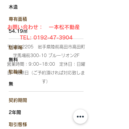
木造
​専有面積
お問い合わせ： 一本松不動産
54.19㎡
TEL:
0192-47-3904
〒029-2205 岩手県陸前高田市高田町
駐車場
字馬場前300-10 ブルーリオン2F​
無料
営業時間：9:00~18:00 定休日：日曜
​駐輪場
日・祝祭日（ご予約頂ければ対応致しま
す）​
無
​契約期間
2年間
​取引態様